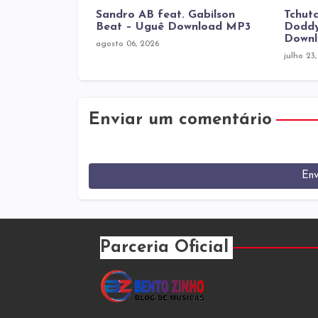
Sandro AB feat. Gabilson
Tchutc
Beat – Uguê Download MP3
Doddy
Down
agosto 06, 2026
julho 23
Enviar um comentário
Env
Parceria Oficial