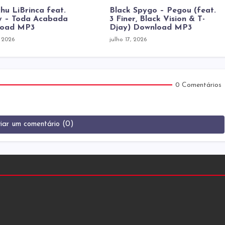
hu LiBrinca feat.
Black Spygo – Pegou (feat.
 – Toda Acabada
3 Finer, Black Vision & T-
load MP3
Djay) Download MP3
, 2026
julho 17, 2026
0 Comentários
iar um comentário (0)