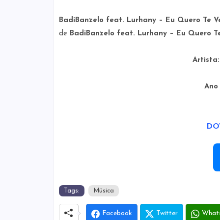
BadiBanzelo feat. Lurhany – Eu Quero Te 
de
BadiBanzelo feat. Lurhany – Eu Quero T
Artista:
Ano
DO
Tags:
Música
Facebook
Twitter
What