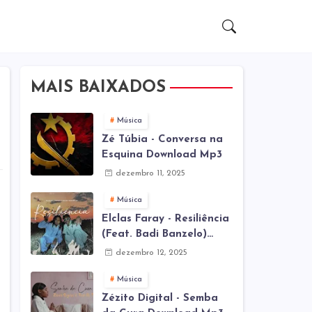
MAIS BAIXADOS
Música
Zé Túbia - Conversa na
Esquina Download Mp3
dezembro 11, 2025
Música
Elclas Faray - Resiliência
(Feat. Badi Banzelo)
Download Mp3
dezembro 12, 2025
Música
Zézito Digital - Semba