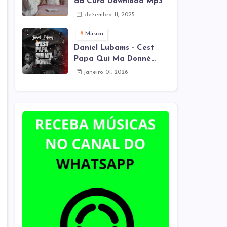
da Cura Download Mp3
dezembro 11, 2025
Música
Daniel Lubams - Cest
Papa Qui Ma Donné
(Mes Remix) Download
janeiro 01, 2026
Mp3