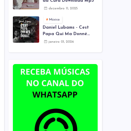
da Cura Download Mp3
dezembro 11, 2025
Música
Daniel Lubams - Cest
Papa Qui Ma Donné
(Mes Remix) Download
janeiro 01, 2026
Mp3