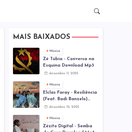
MAIS BAIXADOS
Música
Zé Túbia - Conversa na
Esquina Download Mp3
dezembro 11, 2025
Música
Elclas Faray - Resiliência
(Feat. Badi Banzelo)
Download Mp3
dezembro 12, 2025
Música
Zézito Digital - Semba