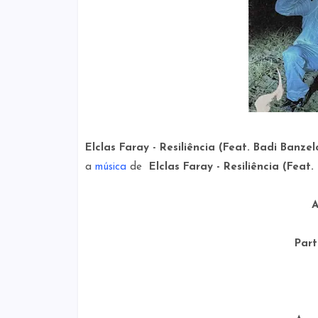
Elclas Faray - Resiliência (Feat. Badi Banz
a
música
de
Elclas Faray - Resiliência (Feat.
A
Part