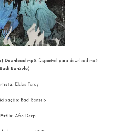
elo) Download mp3
. Disponível para download mp3
 Badi Banzelo)
.
rtista:
Elclas Faray
icipação:
Badi Banzelo
Estilo:
Afro Deep