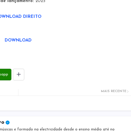
 de lançamento:
2025
OWNLOAD DIREITO
DOWNLOAD
sapp
MAIS RECENTE
vo
músicas e formado na electricidade desde o ensino médio até no