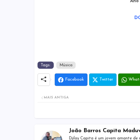
Ano
D
Tags:
Música
Facebook
Twitter
What
MAIS ANTIGA
João Barros Capita Madu
Djilay Capita é um jovem amante de 