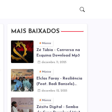
MAIS BAIXADOS
Música
Zé Túbia - Conversa na
Esquina Download Mp3
dezembro 11, 2025
Música
Elclas Faray - Resiliência
(Feat. Badi Banzelo)
Download Mp3
dezembro 12, 2025
Música
Zézito Digital - Semba