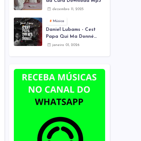
da Cura Download Mp3
dezembro 11, 2025
Música
Daniel Lubams - Cest
Papa Qui Ma Donné
(Mes Remix) Download
janeiro 01, 2026
Mp3