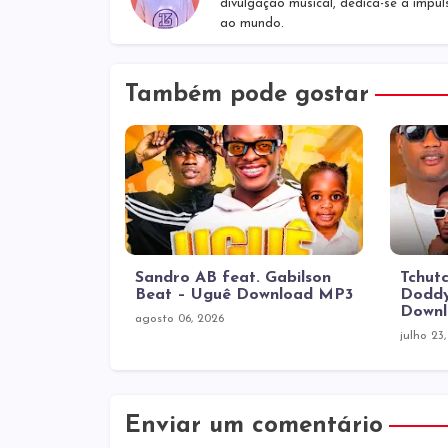
divulgação musical, dedica-se a impul
ao mundo.
Também pode gostar
Sandro AB feat. Gabilson
Tchutc
Beat – Uguê Download MP3
Doddy
Down
agosto 06, 2026
julho 23
Enviar um comentário