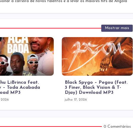
sionar a carreira de novos talentos e a levar os maiores hits de Angola
Mostrar mais
hu LiBrinca feat.
Black Spygo – Pegou (feat.
 – Toda Acabada
3 Finer, Black Vision & T-
load MP3
Djay) Download MP3
, 2026
julho 17, 2026
0 Comentários