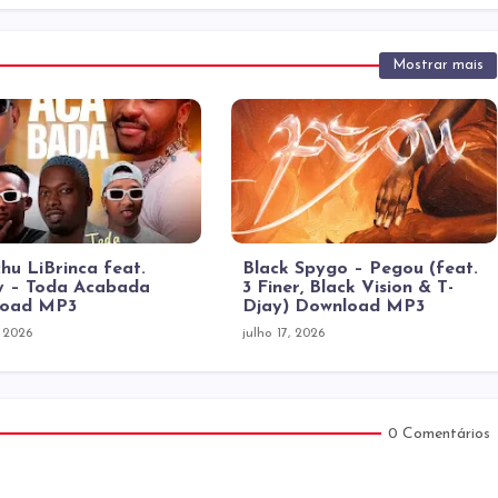
Mostrar mais
hu LiBrinca feat.
Black Spygo – Pegou (feat.
 – Toda Acabada
3 Finer, Black Vision & T-
load MP3
Djay) Download MP3
, 2026
julho 17, 2026
0 Comentários