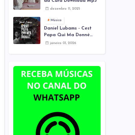
da Cura Download Mp3
dezembro 11, 2025
Música
Daniel Lubams - Cest
Papa Qui Ma Donné
(Mes Remix) Download
janeiro 01, 2026
Mp3