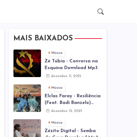
MAIS BAIXADOS
Música
Zé Túbia - Conversa na
Esquina Download Mp3
dezembro 11, 2025
Música
Elclas Faray - Resiliência
(Feat. Badi Banzelo)
Download Mp3
dezembro 12, 2025
Música
Zézito Digital - Semba