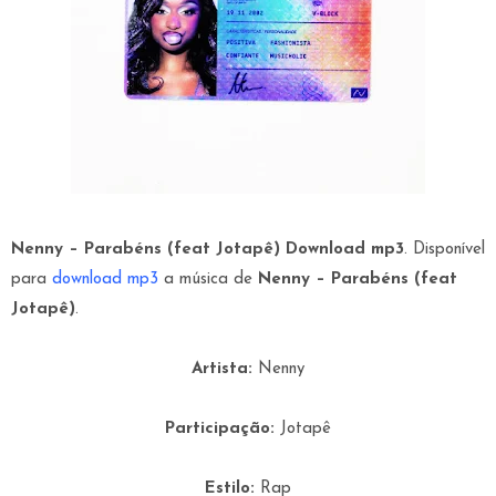
Nenny – Parabéns (feat Jotapê) Download mp3
. Disponível
para
download mp3
a música de
Nenny – Parabéns (feat
Jotapê)
.
Artista:
Nenny
Participação:
Jotapê
Estilo:
Rap