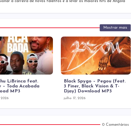
sionar a carreira de novos talentos e a levar os maiores hits de Angola
Mostrar mais
hu LiBrinca feat.
Black Spygo – Pegou (feat.
 – Toda Acabada
3 Finer, Black Vision & T-
load MP3
Djay) Download MP3
, 2026
julho 17, 2026
0 Comentários