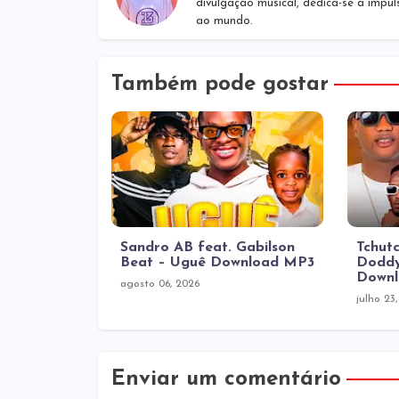
divulgação musical, dedica-se a impul
ao mundo.
Também pode gostar
Sandro AB feat. Gabilson
Tchutc
Beat – Uguê Download MP3
Doddy
Down
agosto 06, 2026
julho 23
Enviar um comentário