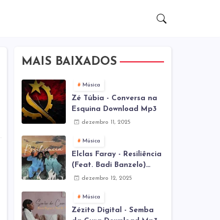
MAIS BAIXADOS
Música
Zé Túbia - Conversa na
Esquina Download Mp3
dezembro 11, 2025
Música
Elclas Faray - Resiliência
(Feat. Badi Banzelo)
Download Mp3
dezembro 12, 2025
Música
Zézito Digital - Semba