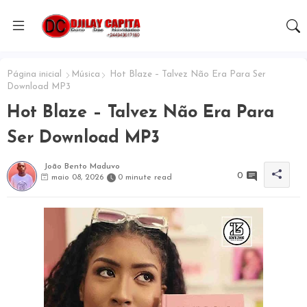
Página inicial
Música
Hot Blaze – Talvez Não Era Para Ser
Download MP3
Hot Blaze – Talvez Não Era Para
Ser Download MP3
João Bento Maduvo
0
maio 08, 2026
0 minute read