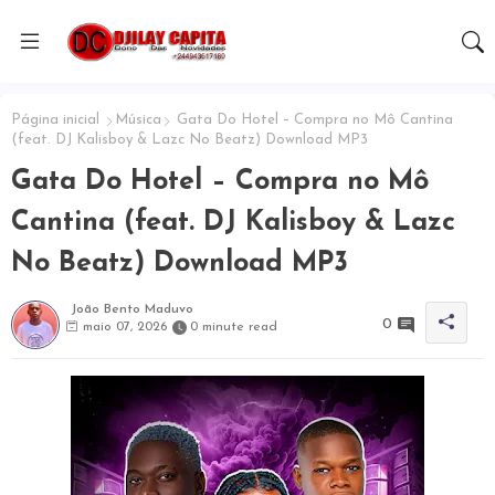
Página inicial
Música
Gata Do Hotel – Compra no Mô Cantina
(feat. DJ Kalisboy & Lazc No Beatz) Download MP3
Gata Do Hotel – Compra no Mô
Cantina (feat. DJ Kalisboy & Lazc
No Beatz) Download MP3
João Bento Maduvo
0
maio 07, 2026
0 minute read