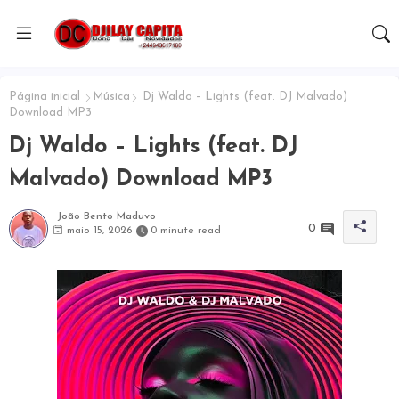
Página inicial
Música
Dj Waldo – Lights (feat. DJ Malvado)
Download MP3
Dj Waldo – Lights (feat. DJ
Malvado) Download MP3
João Bento Maduvo
0
maio 15, 2026
0 minute read