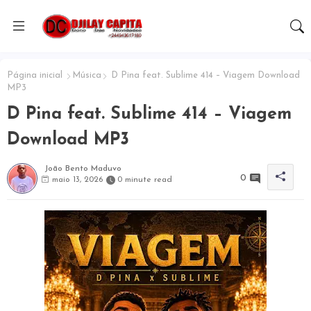
Página inicial
Música
D Pina feat. Sublime 414 – Viagem Download
MP3
D Pina feat. Sublime 414 – Viagem
Download MP3
João Bento Maduvo
0
maio 13, 2026
0 minute read