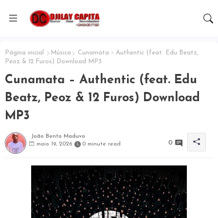
Página inicial
Música
Cunamata – Authentic (feat. Edu Beatz,
Peoz & 12 Furos) Download MP3
Cunamata – Authentic (feat. Edu
Beatz, Peoz & 12 Furos) Download
MP3
João Bento Maduvo
0
maio 19, 2026
0 minute read