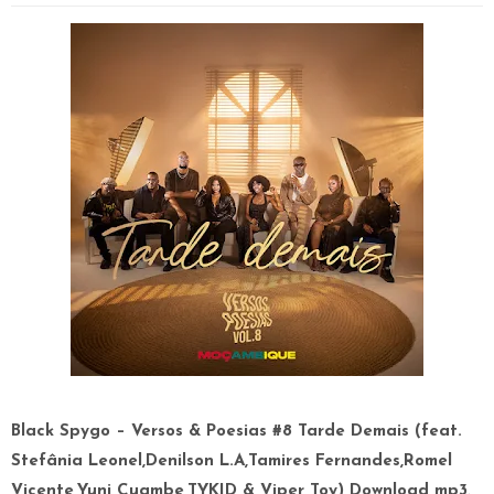
Black Spygo – Versos & Poesias #8 Tarde Demais (feat.
Stefânia Leonel,Denilson L.A,Tamires Fernandes,Romel
Vicente,Yuni Cuambe,TYKID & Viper Toy) Download mp3
.