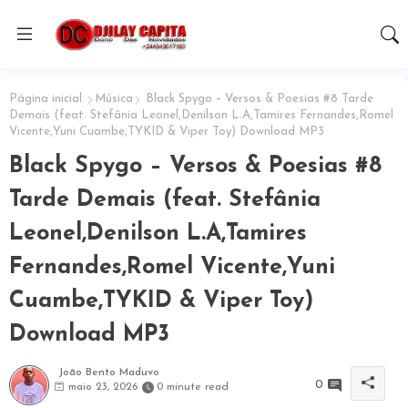
Página inicial
Música
Black Spygo – Versos & Poesias #8 Tarde
Demais (feat. Stefânia Leonel,Denilson L.A,Tamires Fernandes,Romel
Vicente,Yuni Cuambe,TYKID & Viper Toy) Download MP3
Black Spygo – Versos & Poesias #8
Tarde Demais (feat. Stefânia
Leonel,Denilson L.A,Tamires
Fernandes,Romel Vicente,Yuni
Cuambe,TYKID & Viper Toy)
Download MP3
João Bento Maduvo
0
maio 23, 2026
0 minute read