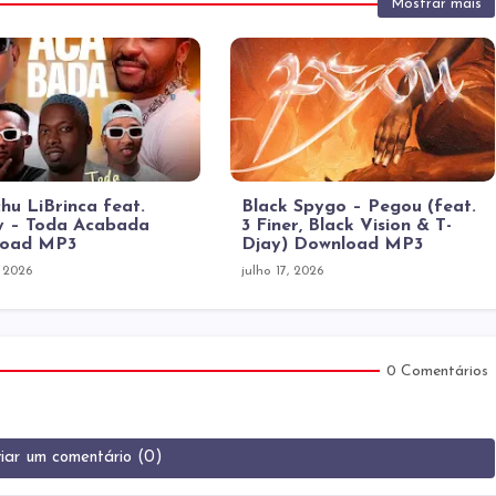
Mostrar mais
hu LiBrinca feat.
Black Spygo – Pegou (feat.
 – Toda Acabada
3 Finer, Black Vision & T-
load MP3
Djay) Download MP3
, 2026
julho 17, 2026
0 Comentários
iar um comentário (0)