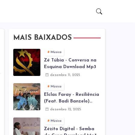
MAIS BAIXADOS
Música
Zé Túbia - Conversa na
Esquina Download Mp3
dezembro 11, 2025
Música
Elclas Faray - Resiliência
(Feat. Badi Banzelo)
Download Mp3
dezembro 12, 2025
Música
Zézito Digital - Semba