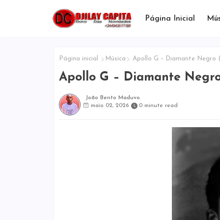
Página Inicial
Mús
Página inicial
Música
Apollo G – Diamante Negro
Apollo G – Diamante Negr
João Bento Maduvo
maio 02, 2026
0 minute read