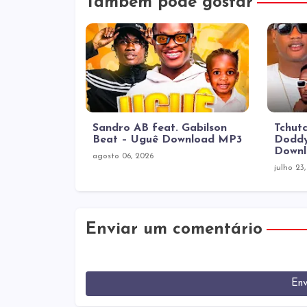
Também pode gostar
Sandro AB feat. Gabilson
Tchutc
Beat – Uguê Download MP3
Doddy
Down
agosto 06, 2026
julho 23
Enviar um comentário
Env