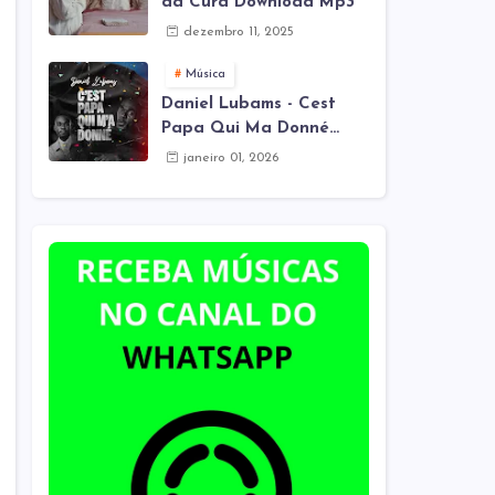
da Cura Download Mp3
dezembro 11, 2025
Música
Daniel Lubams - Cest
Papa Qui Ma Donné
(Mes Remix) Download
janeiro 01, 2026
Mp3