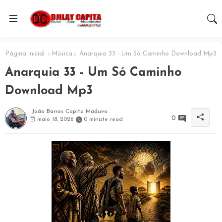
Página inicial
Música
Anarquia 33 - Um Só Caminho Download Mp3
Anarquia 33 - Um Só Caminho
Download Mp3
João Barros Capita Maduvo
0
maio 18, 2026
0 minute read