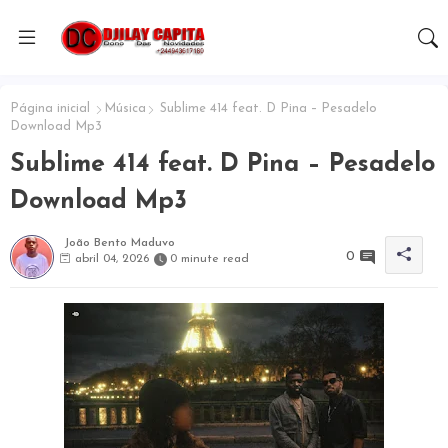
Página inicial
Música
Sublime 414 feat. D Pina – Pesadelo
Download Mp3
Sublime 414 feat. D Pina – Pesadelo
Download Mp3
João Bento Maduvo
0
abril 04, 2026
0 minute read