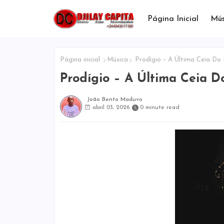
Página Inicial
Mús
Página inicial
Música
Prodígio – A Última Ceia D
Prodígio – A Última Ceia 
João Bento Maduvo
abril 03, 2026
0 minute read