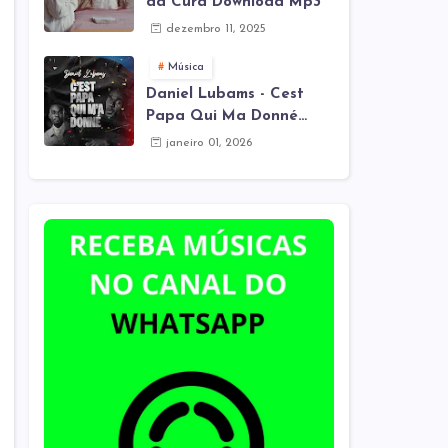
da Cura Download Mp3
dezembro 11, 2025
Música
Daniel Lubams - Cest
Papa Qui Ma Donné
(Mes Remix) Download
janeiro 01, 2026
Mp3