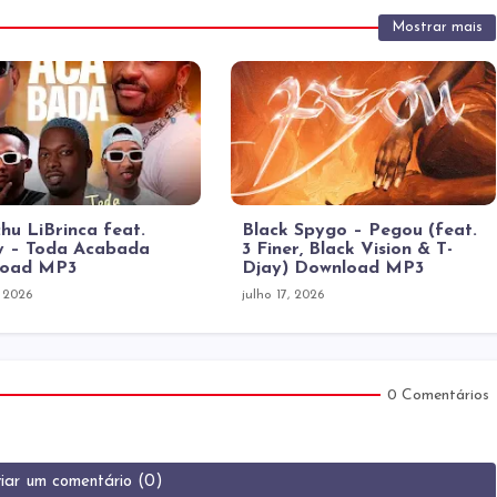
Mostrar mais
hu LiBrinca feat.
Black Spygo – Pegou (feat.
 – Toda Acabada
3 Finer, Black Vision & T-
load MP3
Djay) Download MP3
, 2026
julho 17, 2026
0 Comentários
iar um comentário (0)