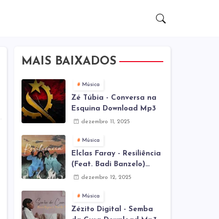
MAIS BAIXADOS
Música
Zé Túbia - Conversa na
Esquina Download Mp3
dezembro 11, 2025
Música
Elclas Faray - Resiliência
(Feat. Badi Banzelo)
Download Mp3
dezembro 12, 2025
Música
Zézito Digital - Semba