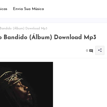
icas
Envia Sua Música
o Bandido (Álbum) Download Mp3
Do Bandido (Álbum) Download Mp3
0