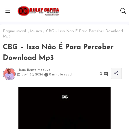
Página inicial
Música
CBG – Isso Não É Para Perceber Download
Mp3
CBG – Isso Não É Para Perceber
Download Mp3
João Bento Maduvo
0
abril 30, 2026
0 minute read