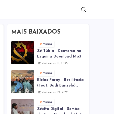
MAIS BAIXADOS
Música
Zé Túbia - Conversa na
Esquina Download Mp3
dezembro 11, 2025
Música
Elclas Faray - Resiliência
(Feat. Badi Banzelo)
Download Mp3
dezembro 12, 2025
Música
Zézito Digital - Semba