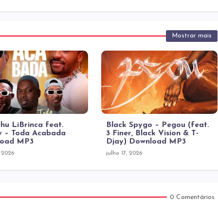
Mostrar mais
hu LiBrinca feat.
Black Spygo – Pegou (feat.
 – Toda Acabada
3 Finer, Black Vision & T-
load MP3
Djay) Download MP3
, 2026
julho 17, 2026
0 Comentários