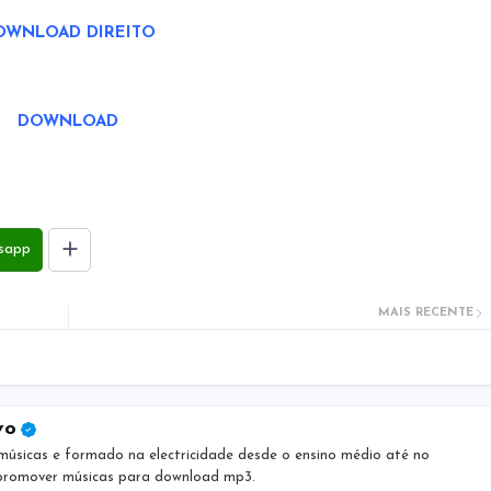
OWNLOAD DIREITO
DOWNLOAD
sapp
MAIS RECENTE
vo
músicas e formado na electricidade desde o ensino médio até no
 promover músicas para download mp3.