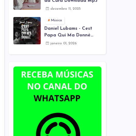
da Cura Download Mp3
dezembro 11, 2025
Música
Daniel Lubams - Cest
Papa Qui Ma Donné
(Mes Remix) Download
janeiro 01, 2026
Mp3