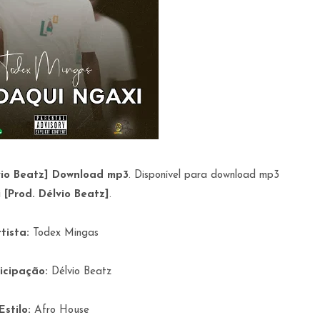
vio Beatz] Download mp3
. Disponível para download mp3
[Prod. Délvio Beatz]
.
rtista:
Todex Mingas
icipação:
Délvio Beatz
Estilo:
Afro House