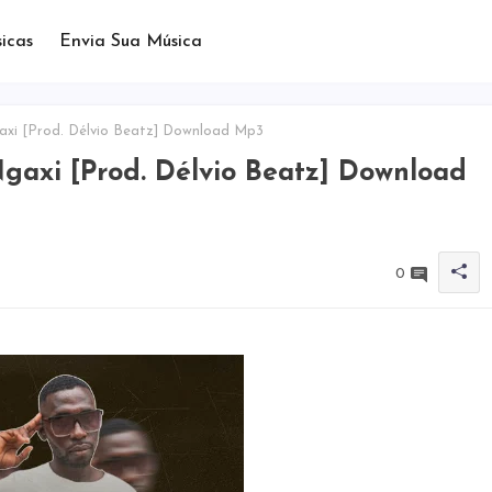
icas
Envia Sua Música
axi [Prod. Délvio Beatz] Download Mp3
gaxi [Prod. Délvio Beatz] Download
0