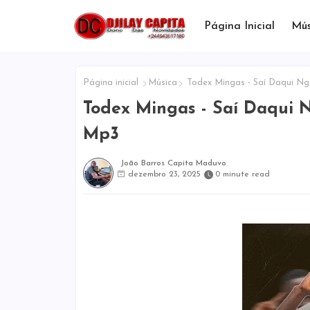
Página Inicial
Mús
Página inicial
Música
Todex Mingas - Saí Daqui Ng
Todex Mingas - Saí Daqui N
Mp3
João Barros Capita Maduvo
dezembro 23, 2025
0 minute read