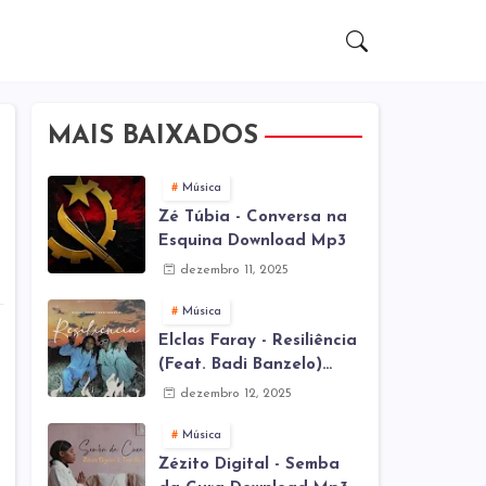
MAIS BAIXADOS
Música
Zé Túbia - Conversa na
Esquina Download Mp3
dezembro 11, 2025
Música
Elclas Faray - Resiliência
(Feat. Badi Banzelo)
Download Mp3
dezembro 12, 2025
Música
Zézito Digital - Semba