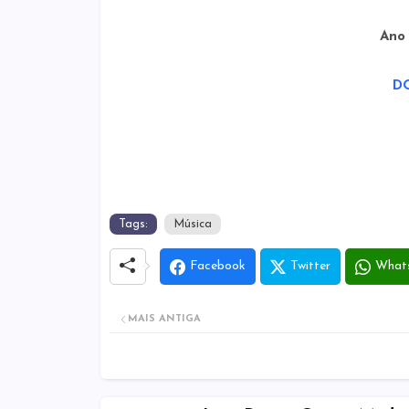
Ano
D
Tags:
Música
Facebook
Twitter
What
MAIS ANTIGA