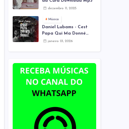
da Cura Download Mp3
dezembro 11, 2025
Música
Daniel Lubams - Cest
Papa Qui Ma Donné
(Mes Remix) Download
janeiro 01, 2026
Mp3