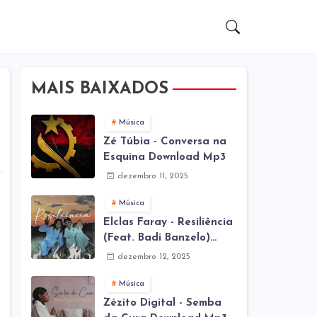
MAIS BAIXADOS
Música
Zé Túbia - Conversa na
Esquina Download Mp3
dezembro 11, 2025
Música
Elclas Faray - Resiliência
(Feat. Badi Banzelo)
Download Mp3
dezembro 12, 2025
Música
Zézito Digital - Semba