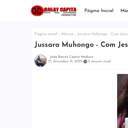
Página Inicial
Mús
Página inicial
Música
Jussara Muhongo - Com Jesu
Jussara Muhongo - Com Je
João Barros Capita Maduvo
dezembro 15, 2025
0 minute read