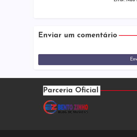
Error:
Não f
Enviar um comentário
Env
Parceria Oficial