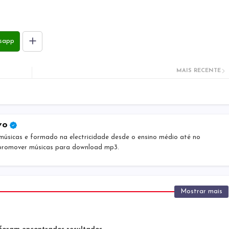
sapp
MAIS RECENTE
vo
músicas e formado na electricidade desde o ensino médio até no
 promover músicas para download mp3.
Mostrar mais